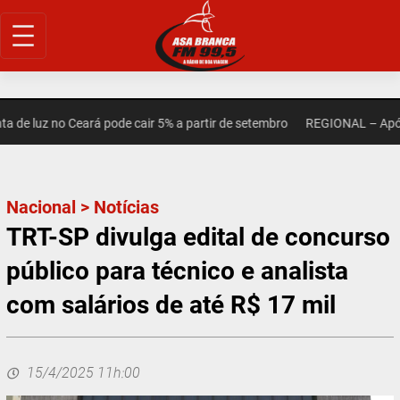
Pular
para
o
conteúdo
e luz no Ceará pode cair 5% a partir de setembro
REGIONAL – Após mo
Nacional
>
Notícias
TRT-SP divulga edital de concurso
público para técnico e analista
com salários de até R$ 17 mil
15/4/2025 11h:00