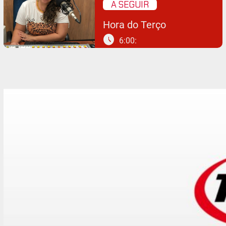
A SEGUIR
Hora do Terço
schedule
6:00: