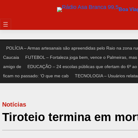
Pular
Boa Vi
para
o
conteúdo
POLÍCIA – Armas artesanais são apreendidas pelo Raio na zona rur
Caucaia
FUTEBOL – Fortaleza joga bem, vence o Palmeiras, mas 
amigo de
EDUCAÇÃO – 24 escolas públicas que ofertam do 6º ao 
ficam no passado: ‘O que me cab
TECNOLOGIA – Usuários relata
Notícias
Tiroteio termina em mor