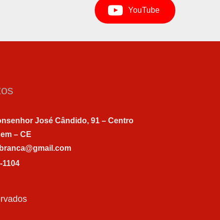
YouTube
tos
nsenhor José Cândido, 91 – Centro
gem – CE
abranca@gmail.com
7-1104
ervados