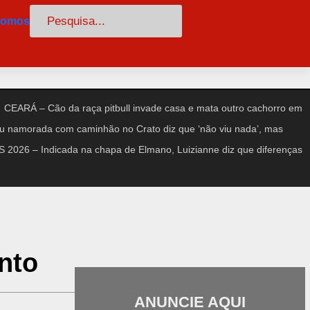
Pesquisar
somos
CEARÁ – Cão da raça pitbull invade casa e mata outro cachorro em
amorada com caminhão no Crato diz que ‘não viu nada’, mas
2026 – Indicada na chapa de Elmano, Luizianne diz que diferenças
nto
ANUNCIE AQUI