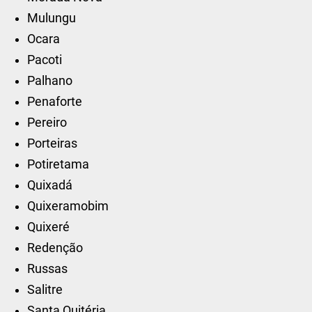
Mulungu
Ocara
Pacoti
Palhano
Penaforte
Pereiro
Porteiras
Potiretama
Quixadá
Quixeramobim
Quixeré
Redenção
Russas
Salitre
Santa Quitéria