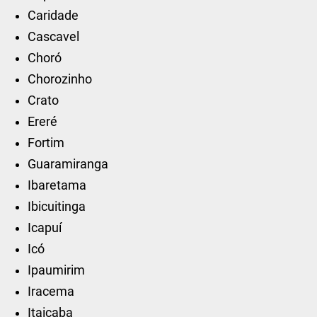
Caridade
Cascavel
Choró
Chorozinho
Crato
Ereré
Fortim
Guaramiranga
Ibaretama
Ibicuitinga
Icapuí
Icó
Ipaumirim
Iracema
Itaiçaba