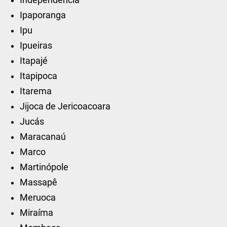
Ipaporanga
Ipu
Ipueiras
Itapajé
Itapipoca
Itarema
Jijoca de Jericoacoara
Jucás
Maracanaú
Marco
Martinópole
Massapê
Meruoca
Miraíma