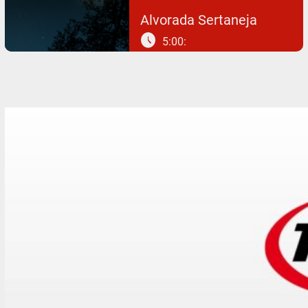
Alvorada Sertaneja
schedule
5:00: