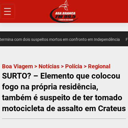
Pular
para
o
conteúdo
ermina com dois suspeitos mortos em confronto em Independência
FUT
Boa Viagem
>
Notícias
>
Polícia
>
Regional
SURTO? – Elemento que colocou
fogo na própria residência,
também é suspeito de ter tomado
motocicleta de assalto em Crateus