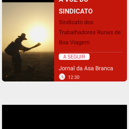
SINDICATO
Sindicato dos
Trabalhadores Rurais de
Boa Viagem
A SEGUIR
Jornal da Asa Branca
schedule
12:30