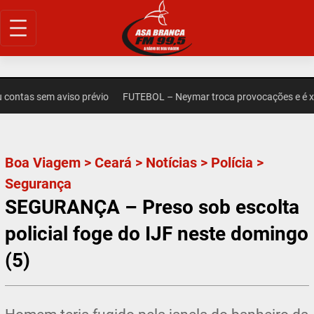
Pular
para
o
conteúdo
ntas sem aviso prévio
FUTEBOL – Neymar troca provocações e é xin
Boa Viagem
>
Ceará
>
Notícias
>
Polícia
>
Segurança
SEGURANÇA – Preso sob escolta
policial foge do IJF neste domingo
(5)