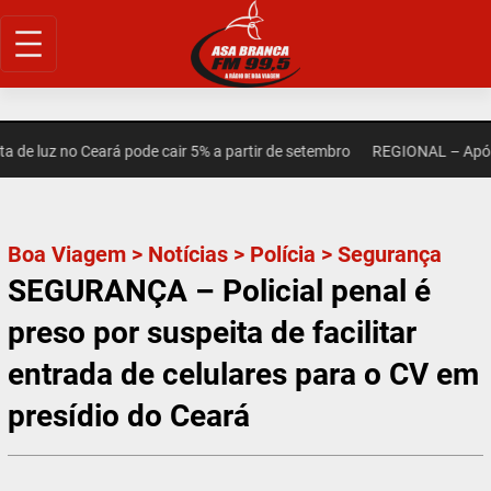
Pular
para
o
conteúdo
 luz no Ceará pode cair 5% a partir de setembro
REGIONAL – Após mor
Boa Viagem
>
Notícias
>
Polícia
>
Segurança
SEGURANÇA – Policial penal é
preso por suspeita de facilitar
entrada de celulares para o CV em
presídio do Ceará