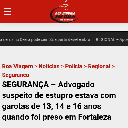
Pular
para
o
conteúdo
luz no Ceará pode cair 5% a partir de setembro
REGIONAL – Após mor
Boa Viagem
>
Notícias
>
Polícia
>
Regional
>
Segurança
SEGURANÇA – Advogado
suspeito de estupro estava com
garotas de 13, 14 e 16 anos
quando foi preso em Fortaleza