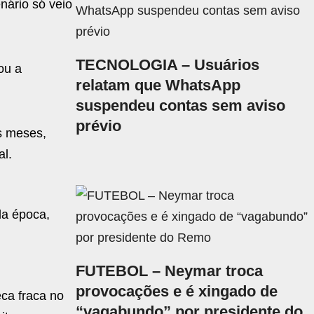
ário só veio
TECNOLOGIA – Usuários
ou a
relatam que WhatsApp
suspendeu contas sem aviso
prévio
s meses,
al.
la época,
FUTEBOL – Neymar troca
provocações e é xingado de
ca fraca no
“vagabundo” por presidente do