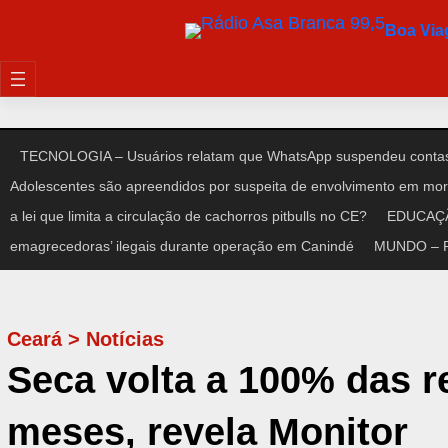
Pular
Boa Vi
para
o
conteúdo
TECNOLOGIA – Usuários relatam que WhatsApp suspendeu contas
Adolescentes são apreendidos por suspeita de envolvimento em mort
a lei que limita a circulação de cachorros pitbulls no CE?
EDUCAÇÃO
emagrecedoras’ ilegais durante operação em Canindé
MUNDO – Pre
Ceará
>
Notícias
Seca volta a 100% das r
meses, revela Monitor