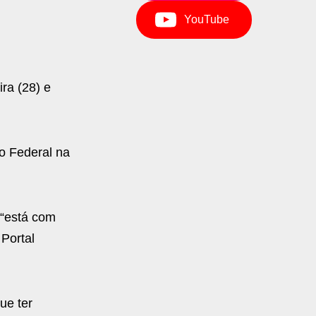
YouTube
ra (28) e
o Federal na
 “está com
Portal
ue ter