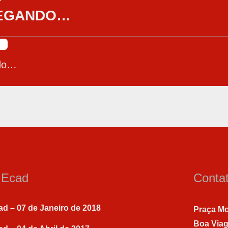
EGANDO…
do…
a Ecad
Conta
ad – 07 de Janeiro de 2018
Praça Mo
Boa Via