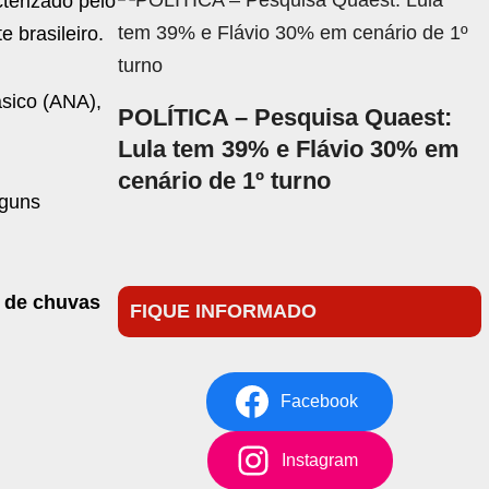
terizado pelo
 brasileiro.
sico (ANA),
POLÍTICA – Pesquisa Quaest:
Lula tem 39% e Flávio 30% em
cenário de 1º turno
lguns
 de chuvas
FIQUE INFORMADO
Facebook
Instagram