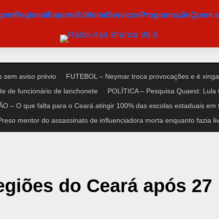
agem
Regional
Esporte
Editorial
Serviços
Programação
Quem 
 sem aviso prévio
FUTEBOL – Neymar troca provocações e é xinga
e de funcionário de lanchonete
POLÍTICA – Pesquisa Quaest: Lula 
 – O que falta para o Ceará atingir 100% das escolas estaduais em 
so mentor do assassinato de influenciadora morta enquanto fazia liv
egiões do Ceará após 27