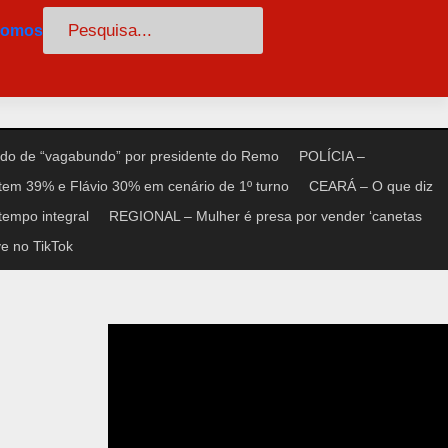
Pesquisar
somos
do de “vagabundo” por presidente do Remo
POLÍCIA –
tem 39% e Flávio 30% em cenário de 1º turno
CEARÁ – O que diz
tempo integral
REGIONAL – Mulher é presa por vender ‘canetas
e no TikTok