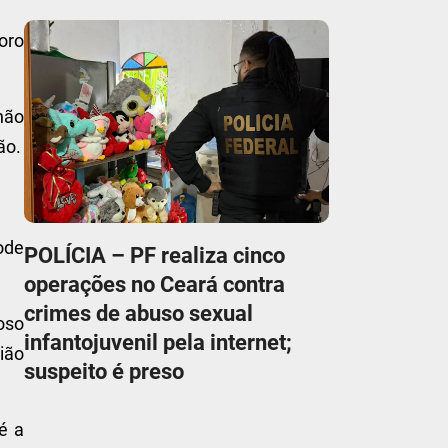
oro
não
ão.
ode
POLÍCIA – PF realiza cinco
operações no Ceará contra
crimes de abuso sexual
oso
infantojuvenil pela internet;
ião
suspeito é preso
é a