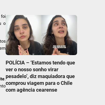
foi
u o
tos
s em
POLÍCIA – ‘Estamos tendo que
ver o nosso sonho virar
pesadelo’, diz maquiadora que
ite
.
comprou viagem para o Chile
nto
com agência cearense