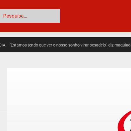
esquisar
tamos tendo que ver o nosso sonho virar pesadelo’, diz maquiadora que