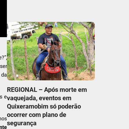
?”,
ser
 da
REGIONAL – Após morte em
s e
vaquejada, eventos em
Quixeramobim só poderão
ocorrer com plano de
nos
segurança
nte