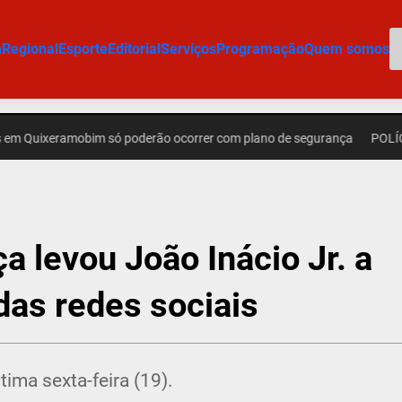
P
m
Regional
Esporte
Editorial
Serviços
Programação
Quem somos
eramobim só poderão ocorrer com plano de segurança
POLÍCIA – ‘Es
 levou João Inácio Jr. a
das redes sociais
tima sexta-feira (19).