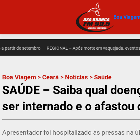
Pular
para
Boa Viage
o
conteúdo
 de setembro
REGIONAL – Após morte em vaquejada, eventos em Quix
Boa Viagem
>
Ceará
>
Notícias
>
Saúde
SAÚDE – Saiba qual doença
ser internado e o afastou 
Apresentador foi hospitalizado às pressas na úl