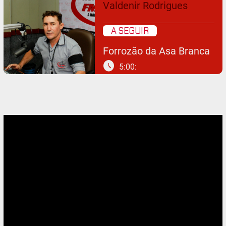
Valdenir Rodrigues
A SEGUIR
Forrozão da Asa Branca
schedule
5:00: