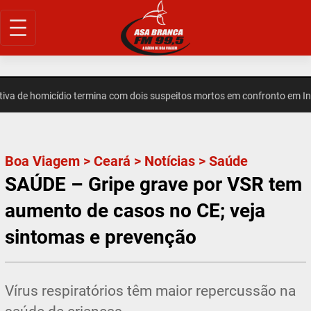
Pular
para
o
conteúdo
de homicídio termina com dois suspeitos mortos em confronto em Inde
Boa Viagem
>
Ceará
>
Notícias
>
Saúde
SAÚDE – Gripe grave por VSR tem
aumento de casos no CE; veja
sintomas e prevenção
Vírus respiratórios têm maior repercussão na