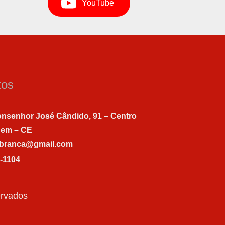
YouTube
tos
nsenhor José Cândido, 91 – Centro
gem – CE
abranca@gmail.com
7-1104
ervados