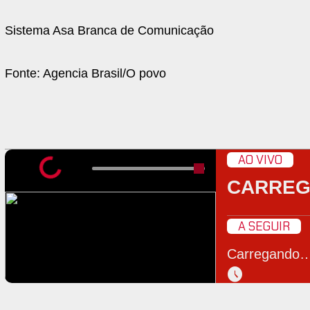
Sistema Asa Branca de Comunicação
Fonte: Agencia Brasil/O povo
AO VIVO
CARRE
A SEGUIR
Carregando
schedule