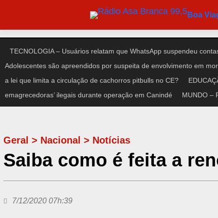
Pular
Boa Vi
para
o
conteúdo
TECNOLOGIA – Usuários relatam que WhatsApp suspendeu contas
Adolescentes são apreendidos por suspeita de envolvimento em mort
a lei que limita a circulação de cachorros pitbulls no CE?
EDUCAÇÃO
emagrecedoras’ ilegais durante operação em Canindé
MUNDO – Pre
Geral
>
Nacional
>
Notícias
Saiba como é feita a r
7/12/2020 07h:39