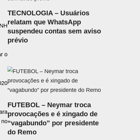
TECNOLOGIA – Usuários
relatam que WhatsApp
CNH
suspendeu contas sem aviso
prévio
r o
020
FUTEBOL – Neymar troca
ara
provocações e é xingado de
 no
“vagabundo” por presidente
do Remo