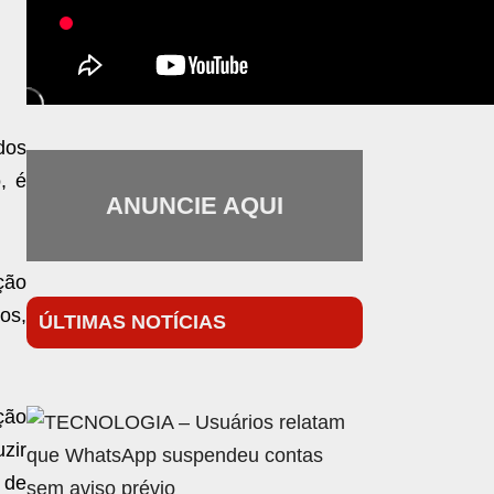
dos
, é
ANUNCIE AQUI
ção
ros,
ÚLTIMAS NOTÍCIAS
ção
zir
 de