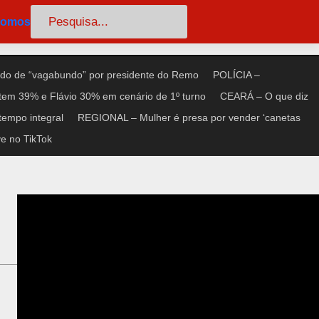
Pesquisar
somos
do de “vagabundo” por presidente do Remo
POLÍCIA –
tem 39% e Flávio 30% em cenário de 1º turno
CEARÁ – O que diz
tempo integral
REGIONAL – Mulher é presa por vender ‘canetas
e no TikTok