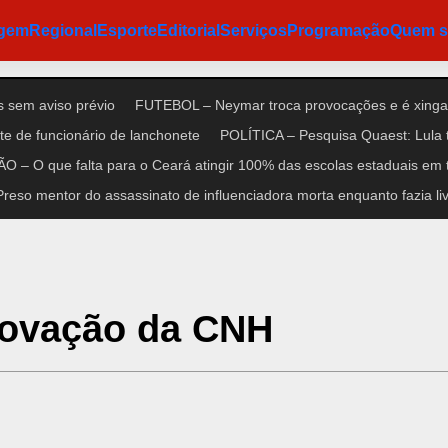
agem
Regional
Esporte
Editorial
Serviços
Programação
Quem 
 sem aviso prévio
FUTEBOL – Neymar troca provocações e é xinga
e de funcionário de lanchonete
POLÍTICA – Pesquisa Quaest: Lula 
 – O que falta para o Ceará atingir 100% das escolas estaduais em 
so mentor do assassinato de influenciadora morta enquanto fazia liv
enovação da CNH