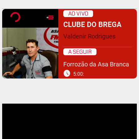
AO VIVO
CLUBE DO BREGA
Valdenir Rodrigues
A SEGUIR
Forrozão da Asa Branca
schedule
5:00: