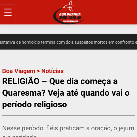
Pular
para
o
conteúdo
iva de homicídio termina com dois suspeitos mortos em confronto em 
Boa Viagem
>
Notícias
RELIGIÃO – Que dia começa a
Quaresma? Veja até quando vai o
período religioso
Nesse período, fiéis praticam a oração, o jejum