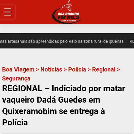
Pular
para
o
conteúdo
 artesanais são apreendidas pelo Raio na zona rural de Ipueiras
REGI
Boa Viagem
>
Notícias
>
Polícia
>
Regional
>
Segurança
REGIONAL – Indiciado por matar
vaqueiro Dadá Guedes em
Quixeramobim se entrega à
Polícia