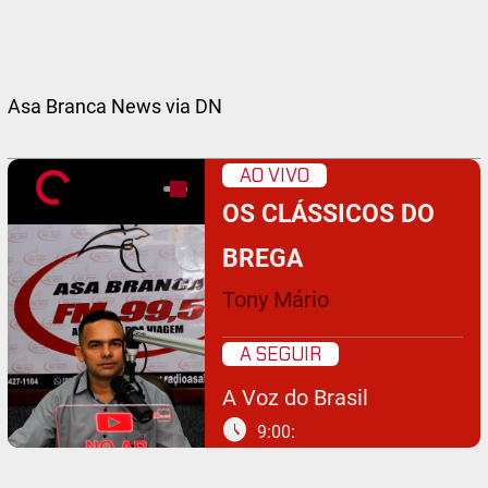
Asa Branca News via DN
AO VIVO
OS CLÁSSICOS DO
BREGA
Tony Mário
A SEGUIR
A Voz do Brasil
schedule
9:00: