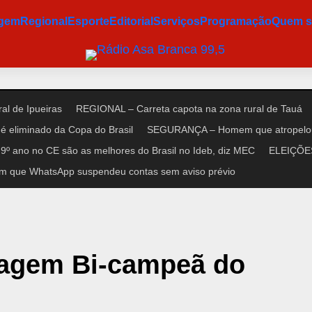
agem
Regional
Esporte
Editorial
Serviços
Programação
Quem 
al de Ipueiras
REGIONAL – Carreta capota na zona rural de Tauá
é eliminado da Copa do Brasil
SEGURANÇA – Homem que atropelou n
9º ano no CE são as melhores do Brasil no Ideb, diz MEC
ELEIÇÕES 
m que WhatsApp suspendeu contas sem aviso prévio
gem Bi-campeã do