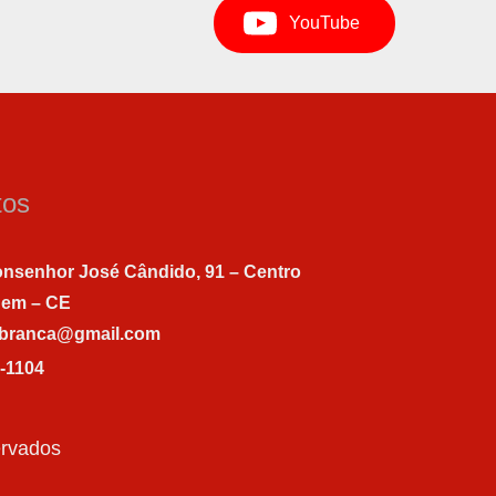
YouTube
tos
nsenhor José Cândido, 91 – Centro
gem – CE
abranca@gmail.com
7-1104
ervados