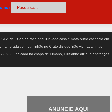
Pesquisar
somos
CEARÁ – Cão da raça pitbull invade casa e mata outro cachorro em
amorada com caminhão no Crato diz que ‘não viu nada’, mas
2026 – Indicada na chapa de Elmano, Luizianne diz que diferenças
ANUNCIE AQUI