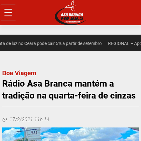
Pular
para
o
conteúdo
de luz no Ceará pode cair 5% a partir de setembro
REGIONAL – Após m
Boa Viagem
Rádio Asa Branca mantém a
tradição na quarta-feira de cinzas
17/2/2021 11h:14