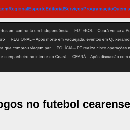
agem
Regional
Esporte
Editorial
Serviços
Programação
Quem 
ortos em confronto em Independência
FUTEBOL – Ceará vence a Pon
bro
REGIONAL – Após morte em vaquejada, eventos em Quixeramob
ora que comprou viagem par
POLÍCIA – PF realiza cinco operações no
r companheiro no interior do Ceará
CEARÁ – Após discussão com cl
jogos no futebol cearens