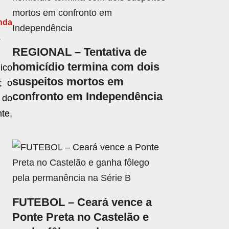
inda
.
REGIONAL – Tentativa de
homicídio termina com dois
ico
suspeitos mortos em
; o
confronto em Independência
 do
te,
FUTEBOL – Ceará vence a
Ponte Preta no Castelão e