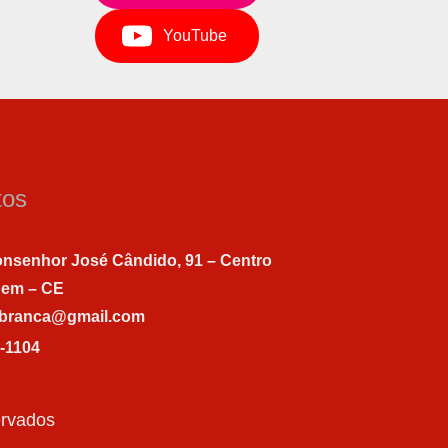
YouTube
tos
nsenhor José Cândido, 91 – Centro
gem – CE
abranca@gmail.com
7-1104
ervados