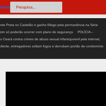
Pesquisar
somos
te Preta no Castelão e ganha fôlego pela permanência na Série
im só poderão ocorrer com plano de segurança
POLÍCIA –
 Ceará contra crimes de abuso sexual infantojuvenil pela internet;
iente, entregadores soltam fogos e derrubam portão de condomínio
e