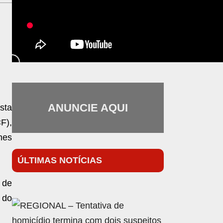
ANUNCIE AQUI
sta
F),
hes
ÚLTIMAS NOTÍCIAS
i de
 do