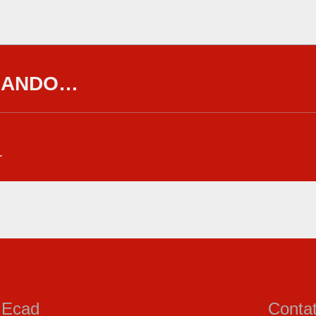
GANDO…
…
a Ecad
Conta