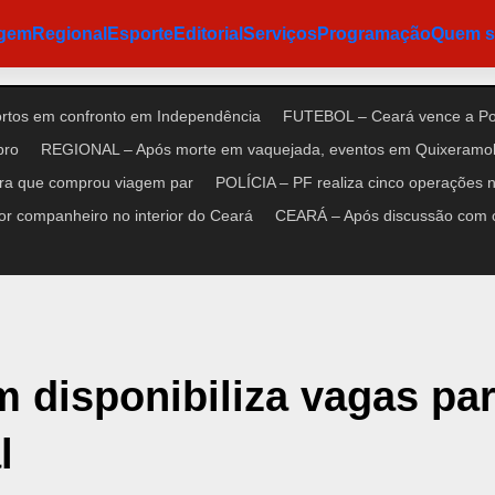
agem
Regional
Esporte
Editorial
Serviços
Programação
Quem 
ortos em confronto em Independência
FUTEBOL – Ceará vence a Pon
bro
REGIONAL – Após morte em vaquejada, eventos em Quixeramob
ora que comprou viagem par
POLÍCIA – PF realiza cinco operações no
r companheiro no interior do Ceará
CEARÁ – Após discussão com cl
m disponibiliza vagas pa
l