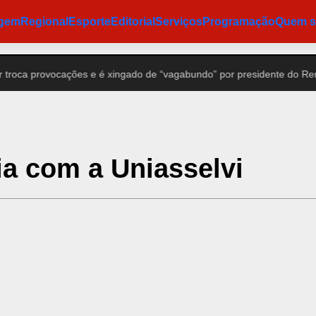
agem
Regional
Esporte
Editorial
Serviços
Programação
Quem 
a provocações e é xingado de “vagabundo” por presidente do Remo
ia com a Uniasselvi