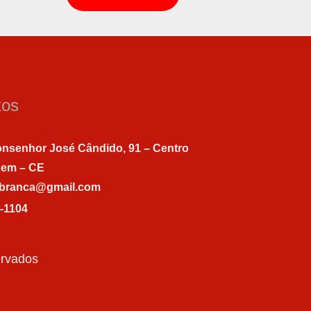
tos
nsenhor José Cândido, 91 – Centro
gem – CE
abranca@gmail.com
7-1104
ervados