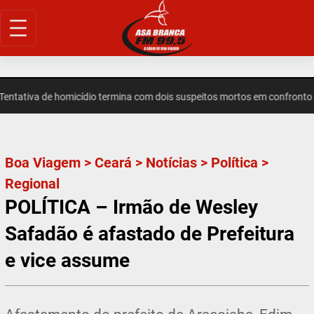
Pular
para
o
conteúdo
ativa de homicídio termina com dois suspeitos mortos em confronto em
Boa Viagem
>
Ceará
>
Notícias
>
Política
>
Regional
POLÍTICA – Irmão de Wesley
Safadão é afastado de Prefeitura
e vice assume