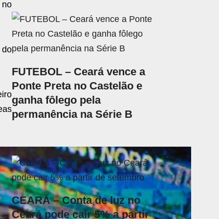
 no
 do
FUTEBOL – Ceará vence a
Ponte Preta no Castelão e
iro
ganha fôlego pela
reas
permanência na Série B
CEARÁ – Conta de luz no
Ceará pode cair 5% a partir