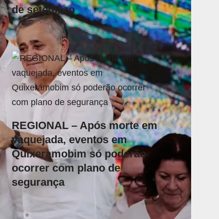
de setembro
REGIONAL – Após morte em
vaquejada, eventos em
Quixeramobim só poderão
ocorrer com plano de
segurança