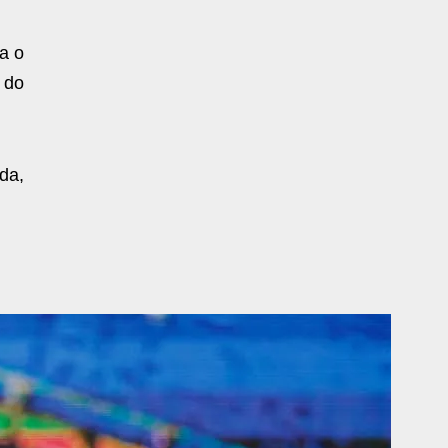
a o
 do
ida,