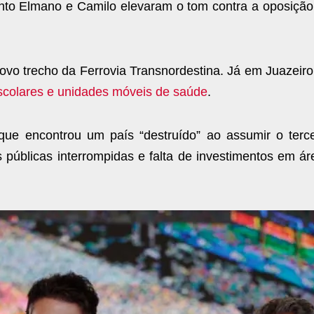
uanto Elmano e Camilo elevaram o tom contra a oposição
vo trecho da Ferrovia Transnordestina. Já em Juazeiro
scolares e unidades móveis de saúde
.
 que encontrou um país “destruído” ao assumir o terce
s públicas interrompidas e falta de investimentos em á