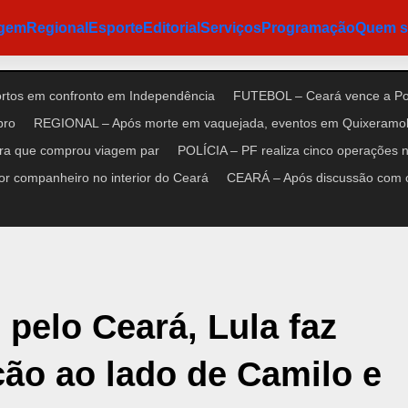
agem
Regional
Esporte
Editorial
Serviços
Programação
Quem 
ortos em confronto em Independência
FUTEBOL – Ceará vence a Pon
bro
REGIONAL – Após morte em vaquejada, eventos em Quixeramob
ora que comprou viagem par
POLÍCIA – PF realiza cinco operações no
r companheiro no interior do Ceará
CEARÁ – Após discussão com cl
pelo Ceará, Lula faz
ção ao lado de Camilo e