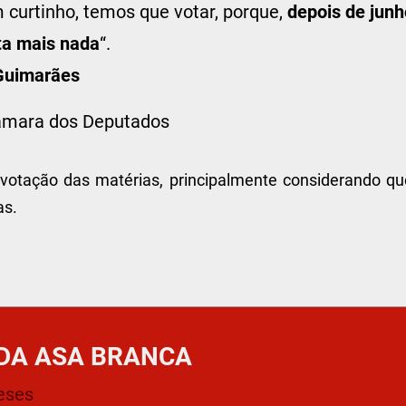
 curtinho, temos que votar, porque,
depois de junh
ta mais nada
“.
Guimarães
Câmara dos Deputados
 votação das matérias, principalmente considerando qu
as.
DA ASA BRANCA
eses