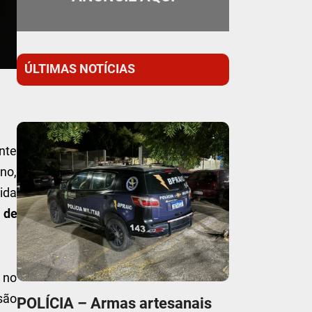
ÚLTIMAS NOTÍCIAS
nte
ano,
ida
 de
 no
são
POLÍCIA – Armas artesanais