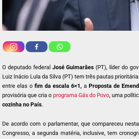
O deputado federal
José Guimarães
(PT), líder do g
Luiz Inácio Lula da Silva (PT) tem três pautas prioritá
entre elas o
fim da escala 6×1,
a
Proposta de Emend
provisória que cria o
programa Gás do Povo
, uma polít
cozinha no País
.
De acordo com o parlamentar, que compareceu nesta se
Congresso, a segunda matéria, inclusive, tem crono