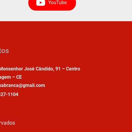
YouTube
tos
Monsenhor José Cândido, 91 – Centro
agem – CE
asabranca@gmail.com
427-1104
ervados