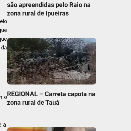
são apreendidas pelo Raio na
zona rural de Ipueiras
elo
que
que
 da
REGIONAL – Carreta capota na
m o
zona rural de Tauá
e a