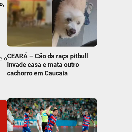
o,
CEARÁ – Cão da raça pitbull
e o
invade casa e mata outro
cachorro em Caucaia