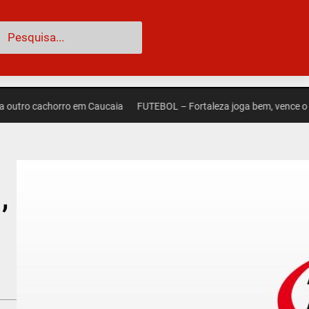
esquisar
o cachorro em Caucaia
FUTEBOL – Fortaleza joga bem, vence o Palmeir
,