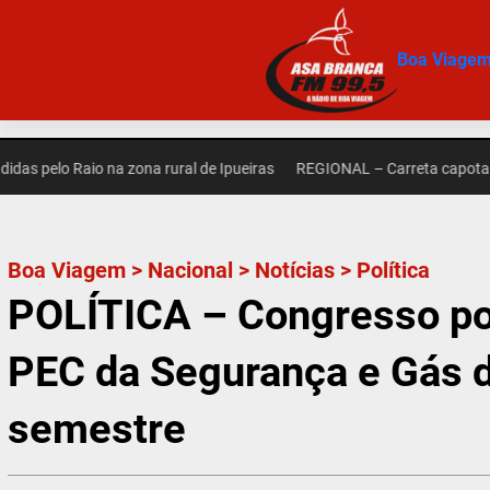
Pular
para
Boa Viage
o
conteúdo
lo Raio na zona rural de Ipueiras
REGIONAL – Carreta capota na zona
Boa Viagem
>
Nacional
>
Notícias
>
Política
POLÍTICA – Congresso pod
PEC da Segurança e Gás d
semestre