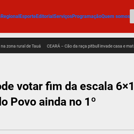
P
m
Regional
Esporte
Editorial
Serviços
Programação
Quem somos
 rural de Tauá
CEARÁ – Cão da raça pitbull invade casa e mata outr
e votar fim da escala 6×1
o Povo ainda no 1º