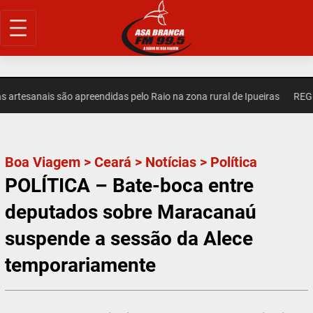
Pular
para
o
conteúdo
rtesanais são apreendidas pelo Raio na zona rural de Ipueiras
REGION
Boa Viagem
>
Ceará
>
Notícias
>
Política
POLÍTICA – Bate-boca entre
deputados sobre Maracanaú
suspende a sessão da Alece
temporariamente