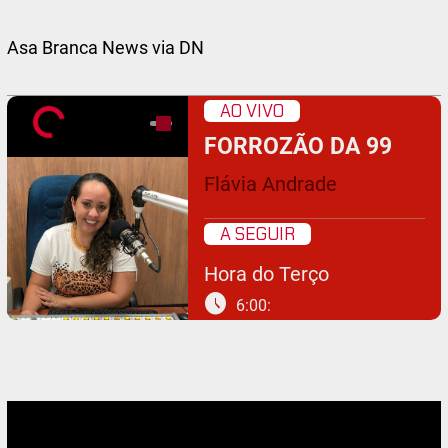
Asa Branca News via DN
AO VIVO
FORROZÃO DA 99
Flávia Andrade
A SEGUIR
Hora do Terço
schedule
6:00: