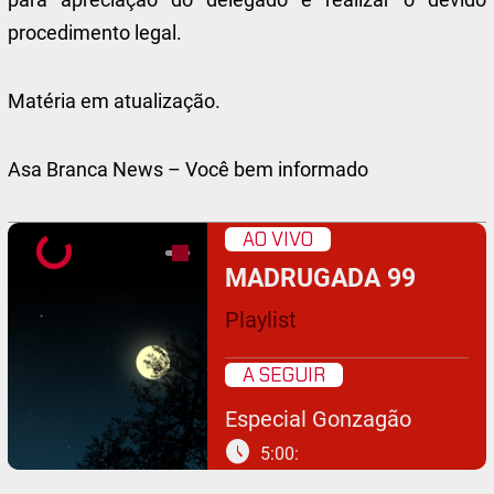
procedimento legal.
Matéria em atualização.
Asa Branca News – Você bem informado
AO VIVO
MADRUGADA 99
Playlist
A SEGUIR
Especial Gonzagão
schedule
5:00: