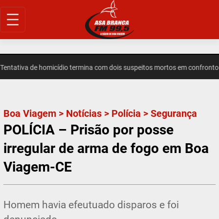
Pular
para
o
conteúdo
ativa de homicídio termina com dois suspeitos mortos em confronto e
Boa Viagem
>
Notícias
>
Polícia
>
Segurança
POLÍCIA – Prisão por posse
irregular de arma de fogo em Boa
Viagem-CE
Homem havia efeutuado disparos e foi