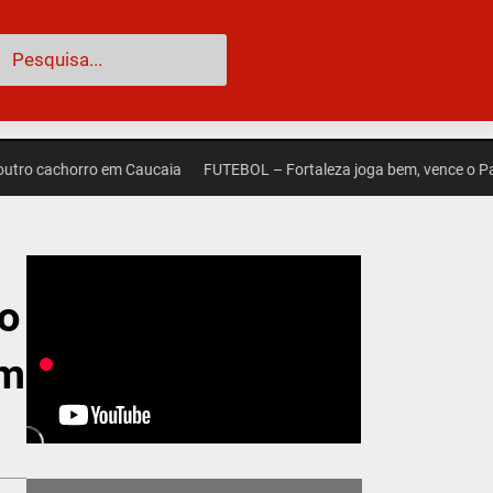
esquisar
o cachorro em Caucaia
FUTEBOL – Fortaleza joga bem, vence o Palmeir
o
em