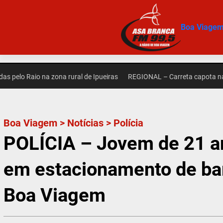
Pular
para
Boa Viage
o
conteúdo
o Raio na zona rural de Ipueiras
REGIONAL – Carreta capota na zona
Boa Viagem
>
Notícias
>
Polícia
POLÍCIA – Jovem de 21 a
em estacionamento de ba
Boa Viagem