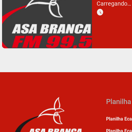
Carregando…
schedule
Planilh
Planilha Ec
Planilha Eca