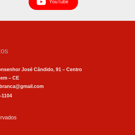
YouTube
tos
nsenhor José Cândido, 91 – Centro
gem – CE
abranca@gmail.com
7-1104
ervados