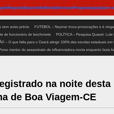
agem
Regional
Esporte
Editorial
Serviços
Programação
Quem 
 sem aviso prévio
FUTEBOL – Neymar troca provocações e é xinga
e de funcionário de lanchonete
POLÍTICA – Pesquisa Quaest: Lula 
 – O que falta para o Ceará atingir 100% das escolas estaduais em 
so mentor do assassinato de influenciadora morta enquanto fazia liv
egistrado na noite desta
ana de Boa Viagem-CE