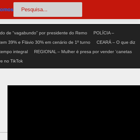
Pesquisar
somos
do de “vagabundo” por presidente do Remo
POLÍCIA –
tem 39% e Flávio 30% em cenário de 1º turno
CEARÁ – O que diz
tempo integral
REGIONAL – Mulher é presa por vender ‘canetas
e no TikTok