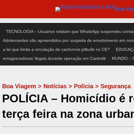
Pular
Boa Vi
para
o
conteúdo
TECNOLOGIA – Usuários relatam que WhatsApp suspendeu contas
Adolescentes são apreendidos por suspeita de envolvimento em mort
a lei que limita a circulação de cachorros pitbulls no CE?
EDUCAÇÃO
emagrecedoras’ ilegais durante operação em Canindé
MUNDO – Pre
Boa Viagem
>
Notícias
>
Polícia
>
Segurança
POLÍCIA – Homicídio é r
terça feira na zona urb