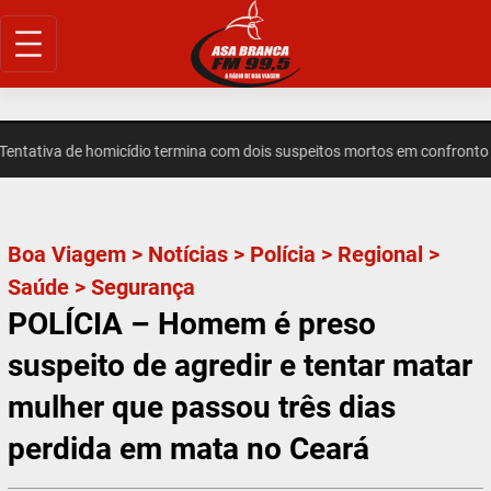
Pular
para
o
conteúdo
tiva de homicídio termina com dois suspeitos mortos em confronto em
Boa Viagem
>
Notícias
>
Polícia
>
Regional
>
Saúde
>
Segurança
POLÍCIA – Homem é preso
suspeito de agredir e tentar matar
mulher que passou três dias
perdida em mata no Ceará