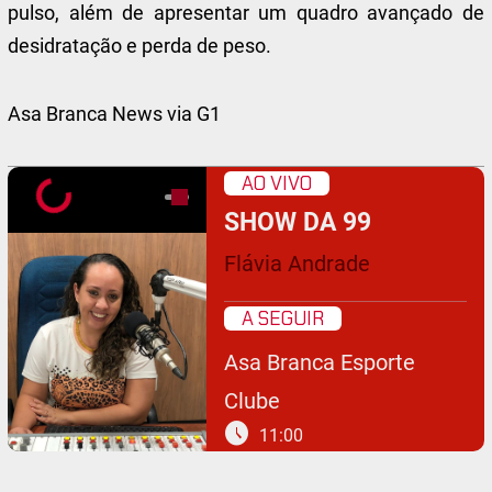
pulso, além de apresentar um quadro avançado de
desidratação e perda de peso.
Asa Branca News via G1
AO VIVO
SHOW DA 99
Flávia Andrade
A SEGUIR
Asa Branca Esporte
Clube
schedule
11:00