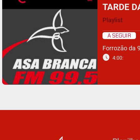
TARDE D
Playlist
A SEGUIR
Forrozão da 
schedule
4:00: