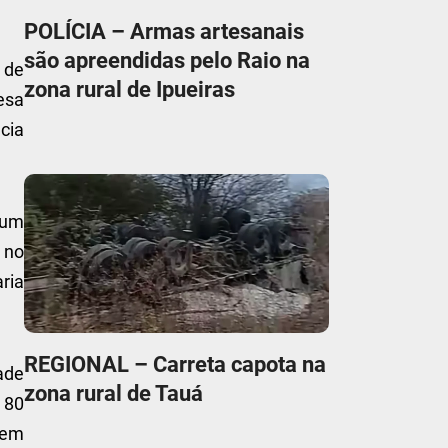
POLÍCIA – Armas artesanais
são apreendidas pelo Raio na
 de
zona rural de Ipueiras
esa
cia
e um
, no
ria
REGIONAL – Carreta capota na
dade
zona rural de Tauá
 80
l em