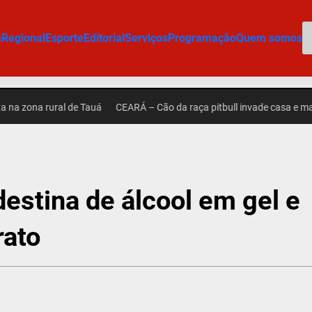
P
m
Regional
Esporte
Editorial
Serviços
Programação
Quem somos
na rural de Tauá
CEARÁ – Cão da raça pitbull invade casa e mata out
destina de álcool em gel e
rato