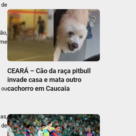
 de
ção,
ime
CEARÁ – Cão da raça pitbull
invade casa e mata outro
cachorro em Caucaia
 ou
as,
 de