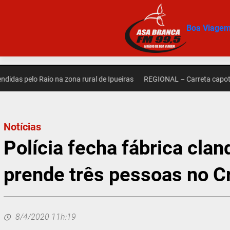
Pular
para
Boa Viage
o
conteúdo
elo Raio na zona rural de Ipueiras
REGIONAL – Carreta capota na zo
Notícias
Polícia fecha fábrica clan
prende três pessoas no C
8/4/2020 11h:19