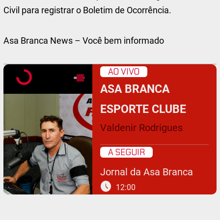
Civil para registrar o Boletim de Ocorrência.
Asa Branca News – Você bem informado
AO VIVO
ASA BRANCA
ESPORTE CLUBE
Valdenir Rodrigues
A SEGUIR
Jornal da Asa Branca
schedule
12:00