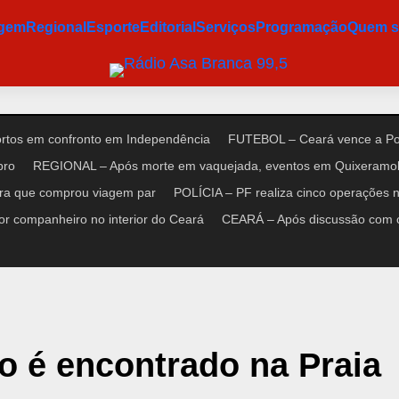
agem
Regional
Esporte
Editorial
Serviços
Programação
Quem 
ortos em confronto em Independência
FUTEBOL – Ceará vence a Pon
bro
REGIONAL – Após morte em vaquejada, eventos em Quixeramob
ora que comprou viagem par
POLÍCIA – PF realiza cinco operações no
r companheiro no interior do Ceará
CEARÁ – Após discussão com cl
 é encontrado na Praia