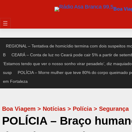
Pular
Boa Vi
para
o
conteúdo
REGIONAL – Tentativa de homicídio termina com dois suspeitos m
B
CEARÁ – Conta de luz no Ceará pode cair 5% a partir de setem
‘Estamos tendo que ver o nosso sonho virar pesadelo’, diz maquiad
susp
POLÍCIA – Morre mulher que teve 80% do corpo queimado po
em Fortaleza
Boa Viagem
>
Notícias
>
Polícia
>
Segurança
POLÍCIA – Braço humano