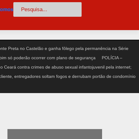
Pesquisar
somos
te Preta no Castelão e ganha fôlego pela permanência na Série
im só poderão ocorrer com plano de segurança
POLÍCIA –
 Ceará contra crimes de abuso sexual infantojuvenil pela internet;
iente, entregadores soltam fogos e derrubam portão de condomínio