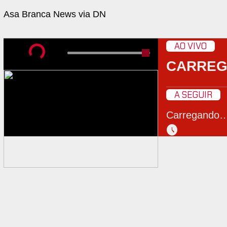
Asa Branca News via DN
AO VIVO
CARRE
A SEGUIR
Carregando
schedule