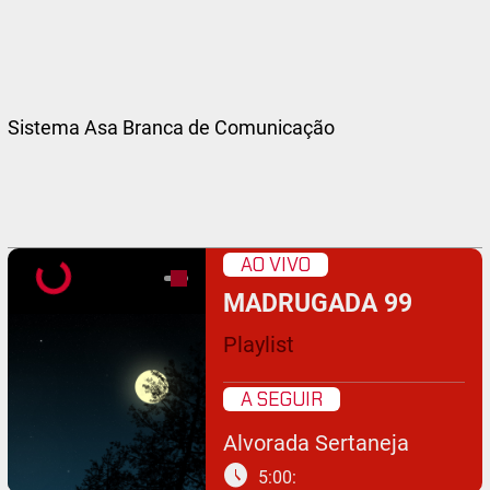
Sistema Asa Branca de Comunicação
AO VIVO
MADRUGADA 99
Playlist
A SEGUIR
Alvorada Sertaneja
schedule
5:00: