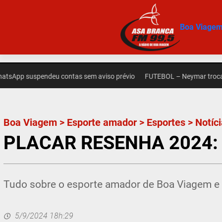
Pular
para
Boa Viage
o
conteúdo
uspendeu contas sem aviso prévio
FUTEBOL – Neymar troca provocaç
Boa Viagem
>
Esporte amador
>
Esportes
>
Notíc
PLACAR RESENHA 2024: 
Tudo sobre o esporte amador de Boa Viagem e 
5/9/2024 18h:29