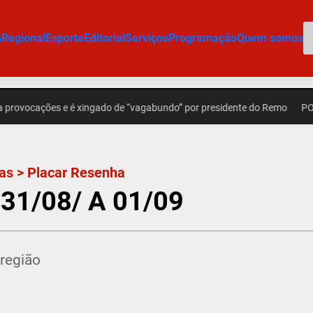
P
m
Regional
Esporte
Editorial
Serviços
Programação
Quem somos
ões e é xingado de “vagabundo” por presidente do Remo
POLÍCIA – A
ias
>
Placar Resenha
31/08/ A 01/09
região