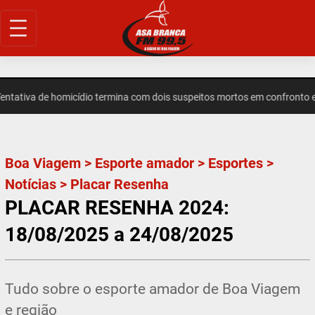
Pular
para
o
conteúdo
tiva de homicídio termina com dois suspeitos mortos em confronto em 
Boa Viagem
>
Esporte amador
>
Esportes
>
Notícias
>
Placar Resenha
PLACAR RESENHA 2024:
18/08/2025 a 24/08/2025
Tudo sobre o esporte amador de Boa Viagem
e região