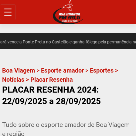
Pular
para
o
conteúdo
ence a Ponte Preta no Castelão e ganha fôlego pela permanência na Sé
Boa Viagem
>
Esporte amador
>
Esportes
>
Notícias
>
Placar Resenha
PLACAR RESENHA 2024:
22/09/2025 a 28/09/2025
Tudo sobre o esporte amador de Boa Viagem
e região