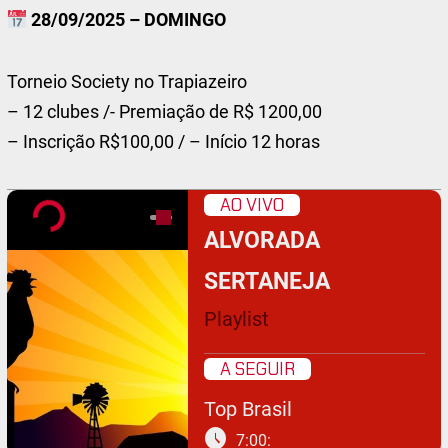
28/09/2025 – DOMINGO
Torneio Society no Trapiazeiro
– 12 clubes /- Premiação de R$ 1200,00
– Inscrição R$100,00 / – Início 12 horas
AO VIVO
ALVORADA
SERTANEJA
Playlist
A SEGUIR
Top Brasil
schedule
7:00: