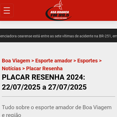
Pular
para
o
conteúdo
iadora cearense está entre as sete vítimas de acidente na BR-251, em M
Boa Viagem
>
Esporte amador
>
Esportes
>
Notícias
>
Placar Resenha
PLACAR RESENHA 2024:
22/07/2025 a 27/07/2025
Tudo sobre o esporte amador de Boa Viagem
e região