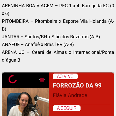
ARENINHA BOA VIAGEM – PFC 1 x 4 Barriguda EC (0
x 6)
PITOMBEIRA – Pitombeira x Esporte Vila Holanda (A-
B)
JANTAR – Santos/BH x Sítio dos Bezerras (A-B)
ANAFUÊ – Anafuê x Brasil BV (A-B)
ARENA JC – Ceará de Almas x Internacional/Ponta
d`água B
AO VIVO
FORROZÃO DA 99
Flávia Andrade
A SEGUIR