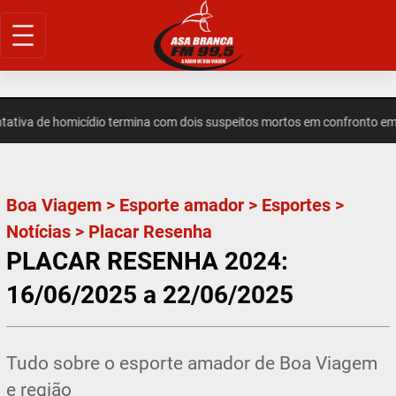
Pular
para
o
conteúdo
iva de homicídio termina com dois suspeitos mortos em confronto em I
Boa Viagem
>
Esporte amador
>
Esportes
>
Notícias
>
Placar Resenha
PLACAR RESENHA 2024:
16/06/2025 a 22/06/2025
Tudo sobre o esporte amador de Boa Viagem
e região