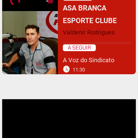
ASA BRANCA
ESPORTE CLUBE
Valdenir Rodrigues
A SEGUIR
A Voz do Sindicato
schedule
11:30