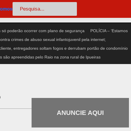
Pesquisar
somos
só poderão ocorrer com plano de segurança
POLÍCIA – ‘Estamos
ntra crimes de abuso sexual infantojuvenil pela internet;
iente, entregadores soltam fogos e derrubam portão de condomínio
 são apreendidas pelo Raio na zona rural de Ipueiras
5
ANUNCIE AQUI