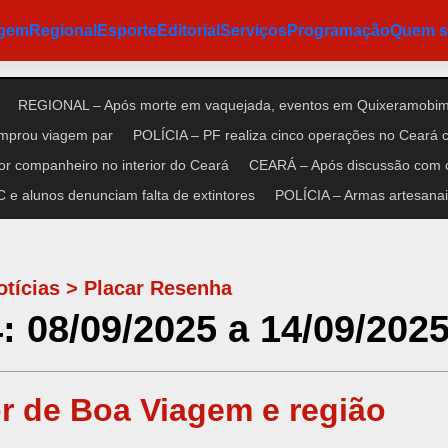
agem
Regional
Esporte
Editorial
Serviços
Programação
Quem 
REGIONAL – Após morte em vaquejada, eventos em Quixeramobim 
omprou viagem par
POLÍCIA – PF realiza cinco operações no Ceará co
r companheiro no interior do Ceará
CEARÁ – Após discussão com cl
e alunos denunciam falta de extintores
POLÍCIA – Armas artesanais
otícias
>
Placar Resenha
08/09/2025 a 14/09/202
r de Boa Viagem e região