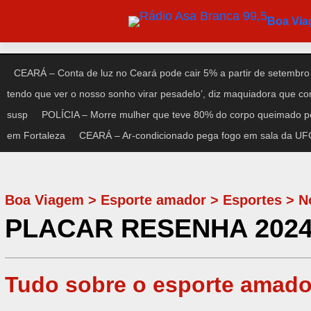
Pular
Boa Vi
para
o
conteúdo
CEARÁ – Conta de luz no Ceará pode cair 5% a partir de setembro
tendo que ver o nosso sonho virar pesadelo’, diz maquiadora que c
susp
POLÍCIA – Morre mulher que teve 80% do corpo queimado po
em Fortaleza
CEARÁ – Ar-condicionado pega fogo em sala da UFC 
Boa Viagem
>
Esporte amador
>
Esportes
>
N
PLACAR RESENHA 2024: 
Tudo sobre o esporte amado