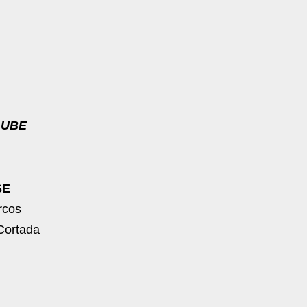
LUBE
SE
rcos
Cortada