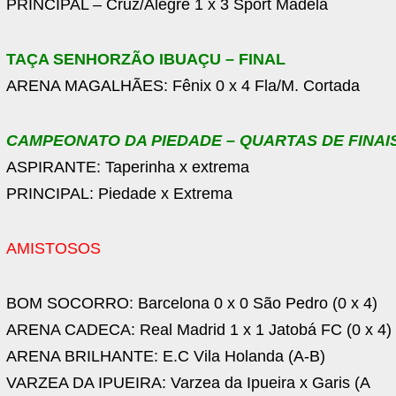
PRINCIPAL – Cruz/Alegre 1 x 3 Sport Madela
TAÇA SENHORZÃO IBUAÇU – FINAL
ARENA MAGALHÃES: Fênix 0 x 4 Fla/M. Cortada
CAMPEONATO DA PIEDADE – QUARTAS DE FINAI
ASPIRANTE: Taperinha x extrema
PRINCIPAL: Piedade x Extrema
AMISTOSOS
BOM SOCORRO: Barcelona 0 x 0 São Pedro (0 x 4)
ARENA CADECA: Real Madrid 1 x 1 Jatobá FC (0 x 4)
ARENA BRILHANTE: E.C Vila Holanda (A-B)
VARZEA DA IPUEIRA: Varzea da Ipueira x Garis (A