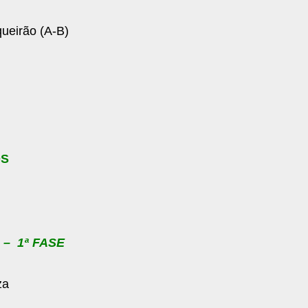
ueirão (A-B)
OS
– 1ª FASE
za