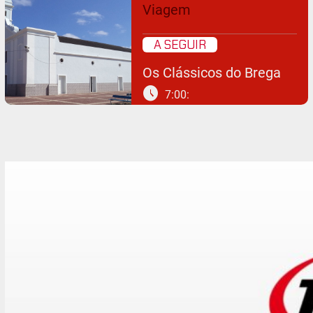
Viagem
A SEGUIR
Os Clássicos do Brega
schedule
7:00: