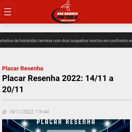
Pular
para
o
conteúdo
iva de homicídio termina com dois suspeitos mortos em confronto em 
Placar Resenha
Placar Resenha 2022: 14/11 a
20/11
18/11/2022 11h:44