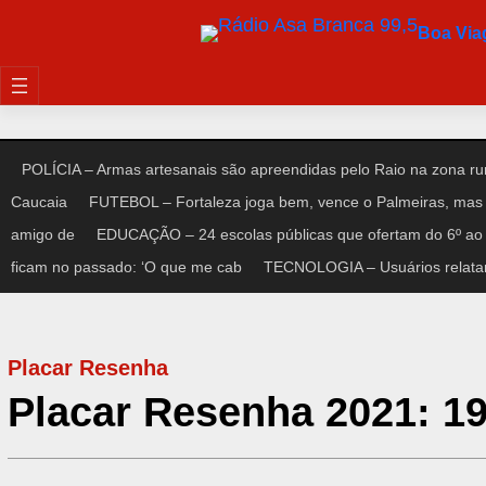
Pular
Boa Vi
para
o
conteúdo
POLÍCIA – Armas artesanais são apreendidas pelo Raio na zona rur
Caucaia
FUTEBOL – Fortaleza joga bem, vence o Palmeiras, mas 
amigo de
EDUCAÇÃO – 24 escolas públicas que ofertam do 6º ao 
ficam no passado: ‘O que me cab
TECNOLOGIA – Usuários relata
Placar Resenha
Placar Resenha 2021: 19