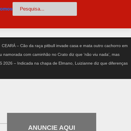
Pesquisar
somos
CEARÁ – Cão da raça pitbull invade casa e mata outro cachorro em
amorada com caminhão no Crato diz que ‘não viu nada’, mas
2026 – Indicada na chapa de Elmano, Luizianne diz que diferenças
ANUNCIE AQUI