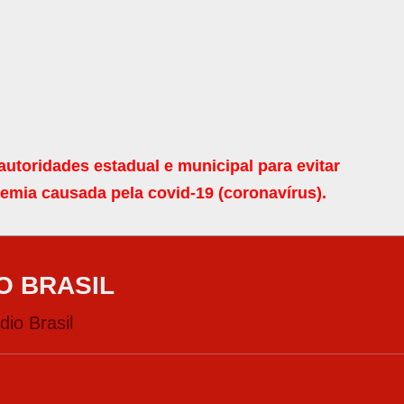
toridades estadual e municipal para evitar
mia causada pela covid-19 (coronavírus).
O BRASIL
io Brasil