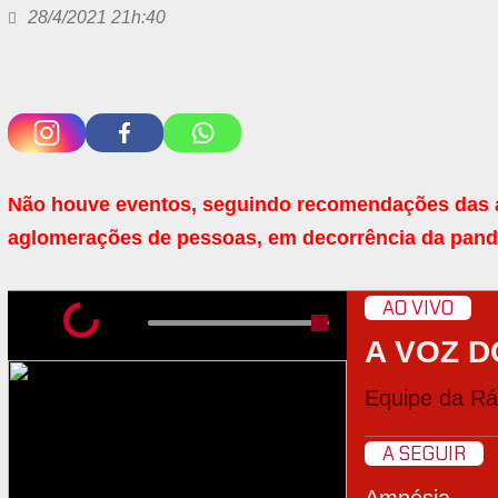
28/4/2021 21h:40
Não houve eventos, seguindo recomendações das au
aglomerações de pessoas, em decorrência da pande
AO VIVO
A VOZ D
Equipe da Rád
A SEGUIR