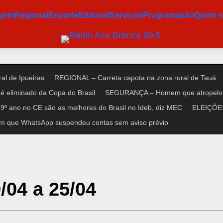
agem
Regional
Esporte
Editorial
Serviços
Programação
Quem 
al de Ipueiras
REGIONAL – Carreta capota na zona rural de Tauá
é eliminado da Copa do Brasil
SEGURANÇA – Homem que atropelou n
9º ano no CE são as melhores do Brasil no Ideb, diz MEC
ELEIÇÕES 
m que WhatsApp suspendeu contas sem aviso prévio
/04 a 25/04