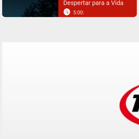
Despertar para a Vida
schedule
5:00: