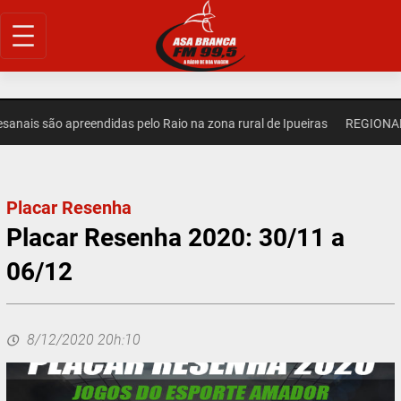
Pular
para
o
conteúdo
ais são apreendidas pelo Raio na zona rural de Ipueiras
REGIONAL – 
Placar Resenha
Placar Resenha 2020: 30/11 a
06/12
8/12/2020 20h:10