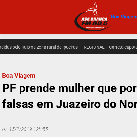
Pular
para
Boa Viage
o
conteúdo
elo Raio na zona rural de Ipueiras
REGIONAL – Carreta capota na zo
Boa Viagem
PF prende mulher que por
falsas em Juazeiro do No
15/2/2019 12h:55