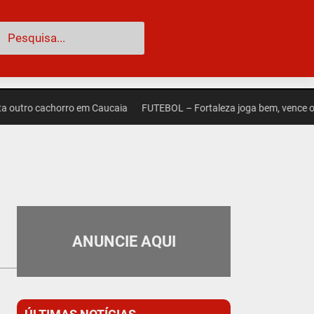
esquisar
ro cachorro em Caucaia
FUTEBOL – Fortaleza joga bem, vence o Palmei
ANUNCIE AQUI