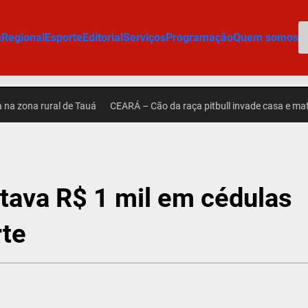
P
m
Regional
Esporte
Editorial
Serviços
Programação
Quem somos
na rural de Tauá
CEARÁ – Cão da raça pitbull invade casa e mata out
tava R$ 1 mil em cédulas
rte