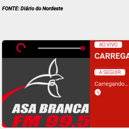
FONTE: Diário do Nordeste
AO VIVO
CARREG
A SEGUIR
Carregando…
schedule