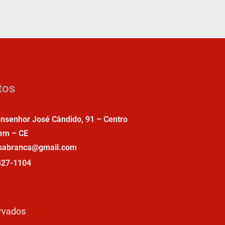
tos
nsenhor José Cândido, 91 – Centro
em – CE
asabranca@gmail.com
427-1104
ervados