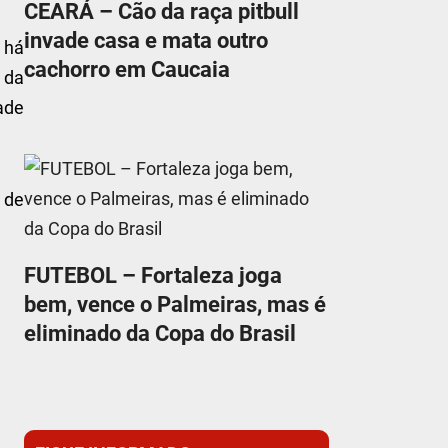
CEARÁ – Cão da raça pitbull
invade casa e mata outro
 há
cachorro em Caucaia
 da
ade
 de
FUTEBOL – Fortaleza joga
bem, vence o Palmeiras, mas é
eliminado da Copa do Brasil