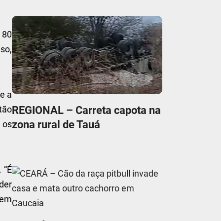
 80
lso,
e a
REGIONAL – Carreta capota na
tão
zona rural de Tauá
u os
. “É
nder
uem