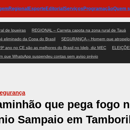
agem
Regional
Esporte
Editorial
Serviços
Programação
Quem 
al de Ipueiras
REGIONAL – Carreta capota na zona rural de Tauá
é eliminado da Copa do Brasil
SEGURANÇA – Homem que atropelou n
9º ano no CE são as melhores do Brasil no Ideb, diz MEC
ELEIÇÕES 
m que WhatsApp suspendeu contas sem aviso prévio
egurança
aminhão que pega fogo 
ônio Sampaio em Tambori