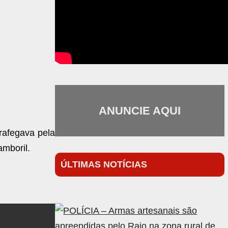
ANUNCIE AQUI
rafegava pela
amboril.
ÚLTIMAS NOTÍCIAS