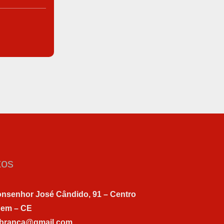
tos
nsenhor José Cândido, 91 – Centro
gem – CE
abranca@gmail.com