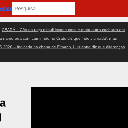
Pesquisar
somos
CEARÁ – Cão da raça pitbull invade casa e mata outro cachorro em
amorada com caminhão no Crato diz que ‘não viu nada’, mas
2026 – Indicada na chapa de Elmano, Luizianne diz que diferenças
na
l