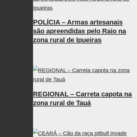
POLÍCIA – Armas artesanais
são apreendidas pelo Raio na
zona rural de Ipueiras
REGIONAL – Carreta capota na
zona rural de Tauá