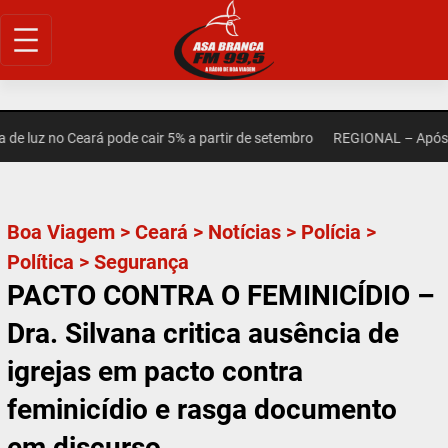
Pular
para
o
conteúdo
 luz no Ceará pode cair 5% a partir de setembro
REGIONAL – Após mor
Boa Viagem
>
Ceará
>
Notícias
>
Polícia
>
Política
>
Segurança
PACTO CONTRA O FEMINICÍDIO –
Dra. Silvana critica ausência de
igrejas em pacto contra
feminicídio e rasga documento
em discurso