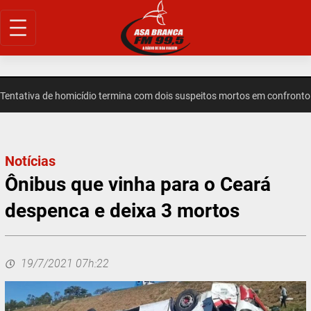
Pular
para
o
conteúdo
ativa de homicídio termina com dois suspeitos mortos em confronto e
Notícias
Ônibus que vinha para o Ceará
despenca e deixa 3 mortos
19/7/2021 07h:22