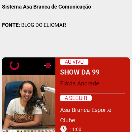
Sistema Asa Branca de Comunicação
FONTE:
BLOG DO ELIOMAR
AO VIVO
SHOW DA 99
Flávia Andrade
A SEGUIR
Asa Branca Esporte
Clube
schedule
11:00