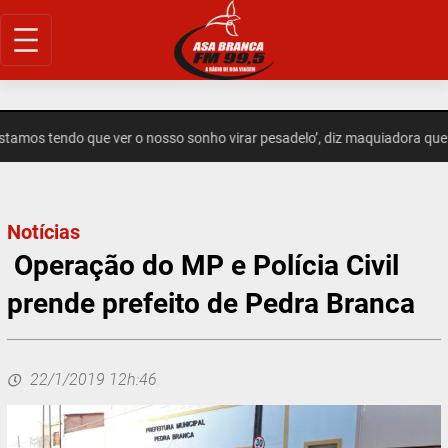
Pular
para
o
conteúdo
amos tendo que ver o nosso sonho virar pesadelo’, diz maquiadora que
Notícias
Operação do MP e Polícia Civil
prende prefeito de Pedra Branca
22/1/2019 12h:46