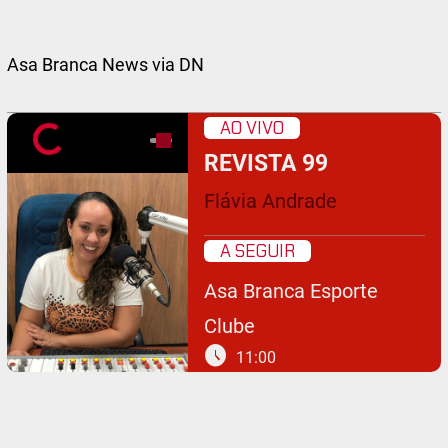
Asa Branca News via DN
AO VIVO
REVISTA 99
Flávia Andrade
A SEGUIR
Asa Branca Esporte
Clube
schedule
11:00