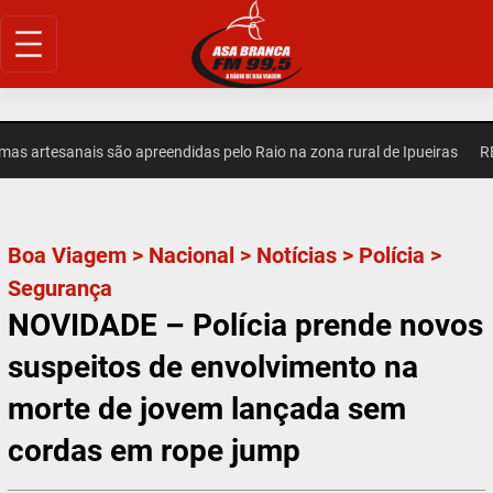
Pular
para
o
conteúdo
 artesanais são apreendidas pelo Raio na zona rural de Ipueiras
REG
Boa Viagem
>
Nacional
>
Notícias
>
Polícia
>
Segurança
NOVIDADE – Polícia prende novos
suspeitos de envolvimento na
morte de jovem lançada sem
cordas em rope jump