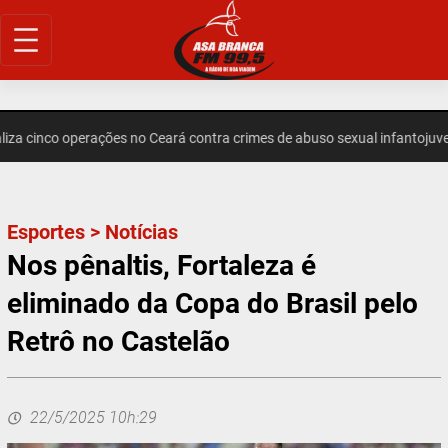
Pular
para
o
conteúdo
inco operações no Ceará contra crimes de abuso sexual infantojuvenil pe
Esportes
>
Notícias
Nos pênaltis, Fortaleza é
eliminado da Copa do Brasil pelo
Retrô no Castelão
22/5/2025 10h:29