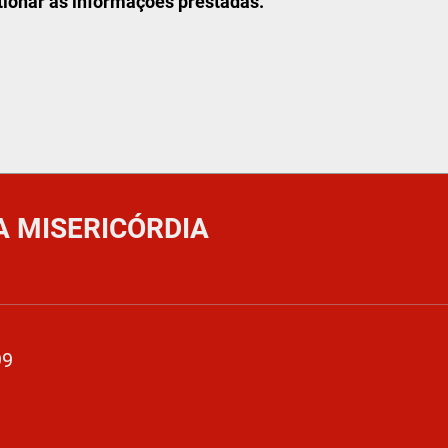
tionar as informações prestadas.
A MISERICÓRDIA
99