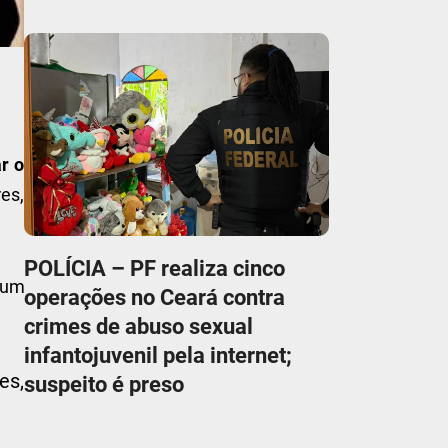
r o
es,
POLÍCIA – PF realiza cinco
m um
operações no Ceará contra
crimes de abuso sexual
infantojuvenil pela internet;
es,
suspeito é preso