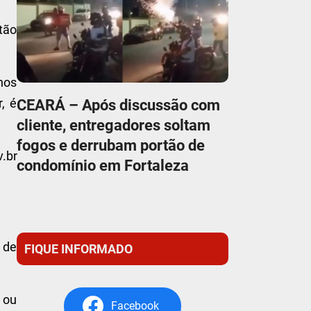
tão
anos
CEARÁ – Após discussão com
, é
cliente, entregadores soltam
fogos e derrubam portão de
.br
condomínio em Fortaleza
o de
FIQUE INFORMADO
 ou
Facebook