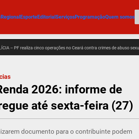
P
m
Regional
Esporte
Editorial
Serviços
Programação
Quem somos
F realiza cinco operações no Ceará contra crimes de abuso sexual infanto
cias
enda 2026: informe de
egue até sexta-feira (27)
ilizarem documento para o contribuinte podem