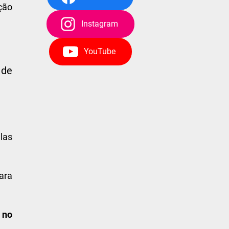
ção
Instagram
YouTube
 de
las
.
ara
 no