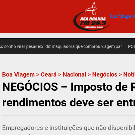
Pular
para
Boa Viage
o
conteúdo
 virar pesadelo’, diz maquiadora que comprou viagem par
POLÍCIA – P
Boa Viagem
>
Ceará
>
Nacional
>
Negócios
>
Notí
NEGÓCIOS – Imposto de R
rendimentos deve ser entr
Empregadores e instituições que não disponib