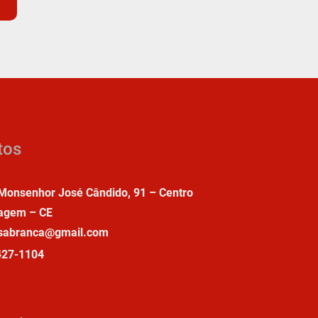
tos
Monsenhor José Cândido, 91 – Centro
agem – CE
asabranca@gmail.com
427-1104