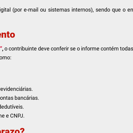
ital (por e-mail ou sistemas internos), sendo que o en
ento
”
,
o contribuinte deve conferir se o informe contém toda
como:
evidenciárias.
contas bancárias.
edutíveis.
me e CNPJ.
prazo?