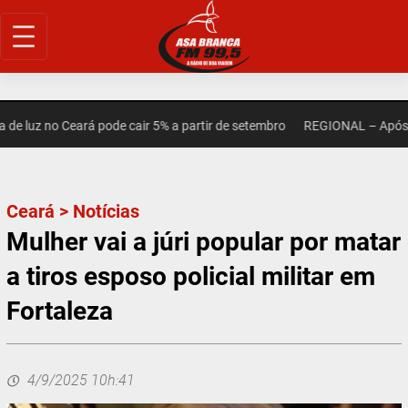
Pular
para
o
conteúdo
luz no Ceará pode cair 5% a partir de setembro
REGIONAL – Após mor
Ceará
>
Notícias
Mulher vai a júri popular por matar
a tiros esposo policial militar em
Fortaleza
4/9/2025 10h:41