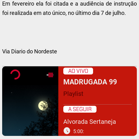
Em fevereiro ela foi citada e a audiência de instrução
foi realizada em ato único, no último dia 7 de julho.
Via Diario do Nordeste
AO VIVO
MADRUGADA 99
Playlist
A SEGUIR
Alvorada Sertaneja
schedule
5:00: